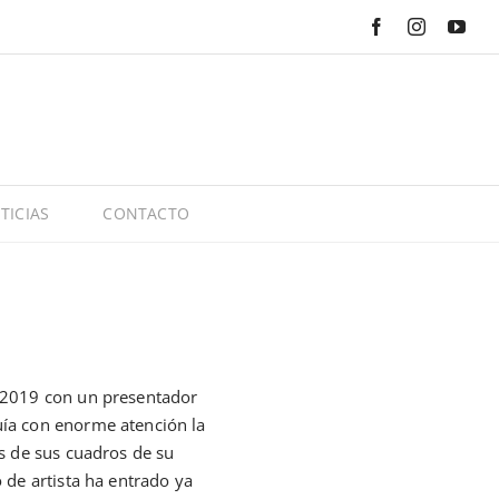
Facebook
Instagram
You
TICIAS
CONTACTO
e 2019 con un presentador
uía con enorme atención la
os de sus cuadros de su
 de artista ha entrado ya