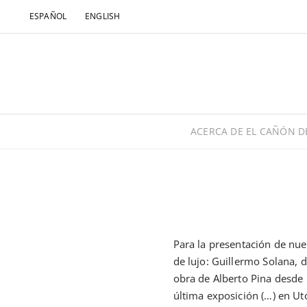
Saltar
ESPAÑOL
ENGLISH
al
contenido
ACERCA DE EL CAÑÓN DE
Para la presentación de nu
de lujo: Guillermo Solana,
obra de Alberto Pina desde 
última exposición (…) en Ut